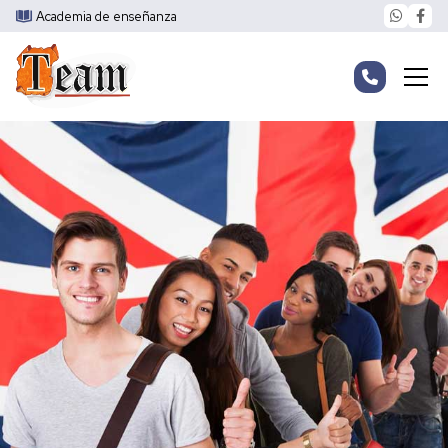
Academia de enseñanza
Inicio
Profesorado
Idiomas
Apoyo escolar
Universitarios
Informática
Contacto