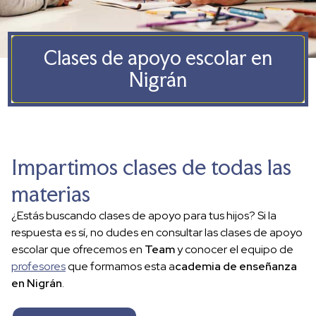
Clases de apoyo escolar en
Nigrán
Impartimos clases de todas las
materias
¿Estás buscando clases de apoyo para tus hijos? Si la
respuesta es sí, no dudes en consultar las clases de apoyo
escolar que ofrecemos en
Team
y conocer el equipo de
profesores
que formamos esta a
cademia de enseñanza
en Nigrán
.
En
Team
ofrecemos
clases de apoyo
de todas las