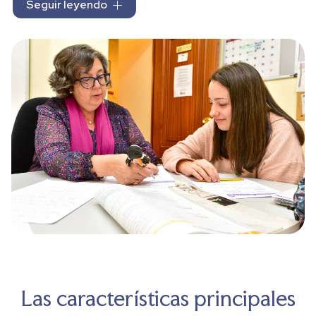
Seguir leyendo
asignaturas y para alumnos de Primaria, Educación
Secundaria Obligatoria (ESO) y Bachillerato. En nuestro
centro de estudios
trabajamos a diario para garantizar la
calidad de nuestra enseñanza, por ello ofrecemos clases
en grupos reducidos y homogéneos.
Las clases que impartimos en
Team
son presenciales y su
frecuencia variará dependiendo del curso y de las
necesidades del alumno. De esta manera, ofrecemos
clases entre dos y tres horas por semana (dependiendo la
asignatura y el curso) en los meses de invierno y, en
verano, las clases suelen ser diarias.
Las características principales